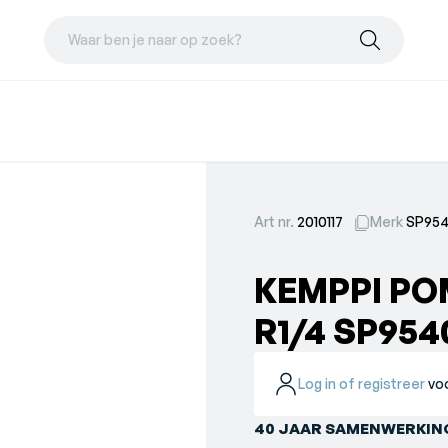
Waar ben je naar op zoek?
Art nr.
2010117
Merk
SP95
KEMPPI POM
R1/4 SP954
Log in of registreer
voo
40 JAAR SAMENWERKING