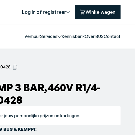
Log in of registreer
Winkelwagen
Verhuur
Services
Kennisbank
Over BUS
Contact
40428
P 3 BAR,460V R1/4-
0428
r jouw persoonlijke prijzen en kortingen.
 BUS & KEMPPI: