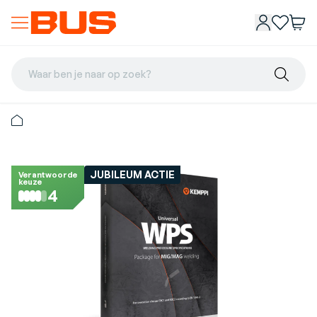
Waar ben je naar op zoek?
JUBILEUM ACTIE
Verantwoorde
keuze
4