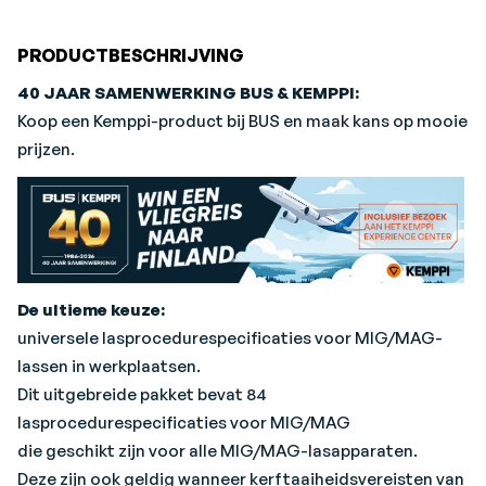
De standaard lasprocedurespecificaties van Kemppi
bestrijken mogelijk niet enkele speciale toepassingen,
PRODUCTBESCHRIJVING
zoals hoeklassen die blootstaan aan voorspanning in de
40 JAAR SAMENWERKING BUS & KEMPPI:
dwarsrichting.
Koop een Kemppi-product bij BUS en maak kans op mooie
Wanneer u een universeel pakket
prijzen.
lasprocedurespecificaties aanschaft,
krijgt u een map met daarin de gedrukte documenten en
ander gerelateerd materiaal.
Tevens ontvangt u een USB-stick met nuttige informatie
en links naar de websites van Kemppi over
lasprocedurespecificaties.
De ultieme keuze:
Daarnaast krijgt u een registratiesleutel waarmee u
universele lasprocedurespecificaties voor MIG/MAG-
toegang krijgt tot de WPS-beheersite van Kemppi
lassen in werkplaatsen.
waar u uw WPS-documenten en de hieraan gerelateerde
Dit uitgebreide pakket bevat 84
WPQR-documenten kunt bekijken.
lasprocedurespecificaties voor MIG/MAG
die geschikt zijn voor alle MIG/MAG-lasapparaten.
Deze zijn ook geldig wanneer kerftaaiheidsvereisten van