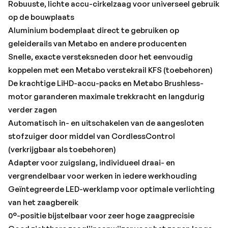
Robuust en duurzaam door zaaghuis van gegoten
Robuuste, lichte accu-cirkelzaag voor universeel gebruik
aluminium
op de bouwplaats
Handgreep met antislip softgrip-oppervlak voor veilige
Aluminium bodemplaat direct te gebruiken op
geleiding
geleiderails van Metabo en andere producenten
Afzuigmogelijkheid door aansluiting van een alleszuiger
Snelle, exacte versteksneden door het eenvoudig
Veel merken, één accu-systeem: dit product kan met alle
koppelen met een Metabo verstekrail KFS (toebehoren)
18 Volt accu-packs en laders van de CAS-merken worden
De krachtige LiHD-accu-packs en Metabo Brushless-
gecombineerd: www.cordless-alliance-system.com
motor garanderen maximale trekkracht en langdurig
verder zagen
Met:
Automatisch in- en uitschakelen van de aangesloten
Hardmetalen cirkelzaagblad (18-tands), Parallelgeleider,
stofzuiger door middel van CordlessControl
Inbussleutel, metaBOX 340, Zonder accu-pack, zonder
(verkrijgbaar als toebehoren)
lader•Merk: Metabo
Adapter voor zuigslang, individueel draai- en
vergrendelbaar voor werken in iedere werkhouding
Geïntegreerde LED-werklamp voor optimale verlichting
van het zaagbereik
0°-positie bijstelbaar voor zeer hoge zaagprecisie