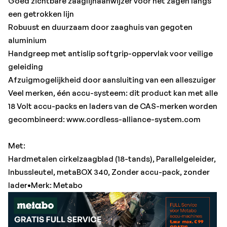
Goed zichtbare zaaglijnaanwijzer voor het zagen langs
een getrokken lijn
Robuust en duurzaam door zaaghuis van gegoten
aluminium
Handgreep met antislip softgrip-oppervlak voor veilige
geleiding
Afzuigmogelijkheid door aansluiting van een alleszuiger
Veel merken, één accu-systeem: dit product kan met alle
18 Volt accu-packs en laders van de CAS-merken worden
gecombineerd: www.cordless-alliance-system.com
Met:
Hardmetalen cirkelzaagblad (18-tands), Parallelgeleider,
Inbussleutel, metaBOX 340, Zonder accu-pack, zonder
lader•Merk: Metabo