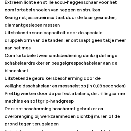
Milieuvriendelijk en stil door de werking op accu,
Extreem lichte en stille accu-heggenschaar voor het
daardoor ook geschikt voor omgevingen die gevoelig
comfortabel snoeien van heggen en struiken
zijn voor lawaai
Keurig netjes snoeiresultaat door de lasergesneden,
Veel merken, één accu-systeem: dit product kan met alle
diamantgeslepen messen
18 Volt accu-packs en laders van de CAS-merken worden
Uitstekende snoeicapaciteit door de speciale
gecombineerd: www.cordless-alliance-system.com
druppelvorm van de tanden: er ontsnapt geen takje meer
aan het mes
Met:
Comfortabele tweehandsbediening dankzij de lange
Beschermhoes, Zonder accu-pack, zonder lader•Merk:
schakelaardrukker en beugelgreepschakelaar aan de
Metabo
binnenkant
Uitstekende gebruikersbescherming door de
veiligheidsschakelaar en messnelstop (in 0,08 seconden)
Prettig werken door de perfecte balans, de trillingsarme
machine en softgrip-handgreep
De stootbescherming beschermt gebruiker en
overbrenging bij werkzaamheden dichtbij muren of de
grond tegen terugslagen