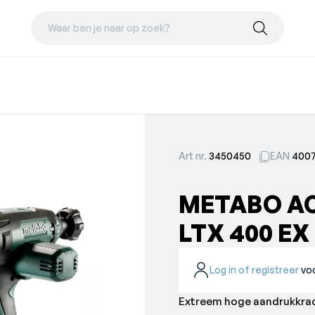
Waar ben je naar op zoek?
Art nr.
3450450
EAN
400
METABO AC
LTX 400 EX
Log in of registreer
voo
Extreem hoge aandrukkrach