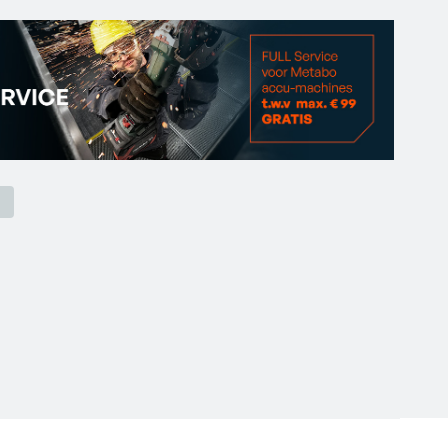
e uitperssnelheid voor nauwkeurige werkzaamheden
eedschapsloze wissel tussen patronen en foliezakken
tomatisch teruglopen van de tandheugel
inning door nagenoeg volledig uitpersen
voor lange levensduur
eem: dit product kan met alle 18 Volt accu-packs en
 worden gecombineerd: www.cordless-alliance-
 voor foliezakken, Uitdrukschijf voor patronen,
cu-pack, zonder lader•Merk: Metabo