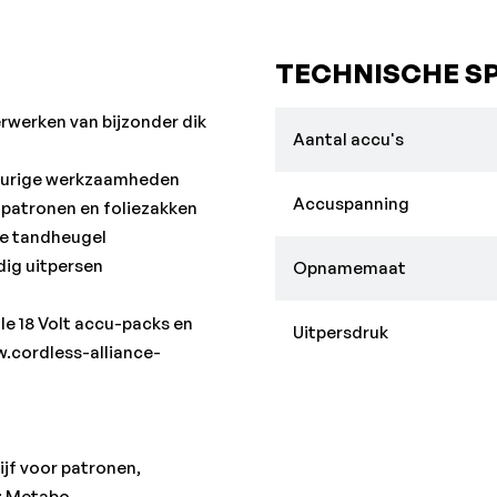
TECHNISCHE SP
rwerken van bijzonder dik
Aantal accu's
wkeurige werkzaamheden
Accuspanning
 patronen en foliezakken
e tandheugel
ig uitpersen
Opnamemaat
le 18 Volt accu-packs en
Uitpersdruk
.cordless-alliance-
ijf voor patronen,
: Metabo