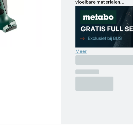
vloeibare materialen
Traploze instelling van d
Metabo Quick: snelle, ger
Geen nadruppelen door au
Optimale materiaalterugw
100% metalen aandrijving 
Veel merken, één accu-syst
Meer
laders van de CAS-merken
system.com
Met:
400 ml-buis, Uitdrukschijf
Patroonhouder, Zonder ac