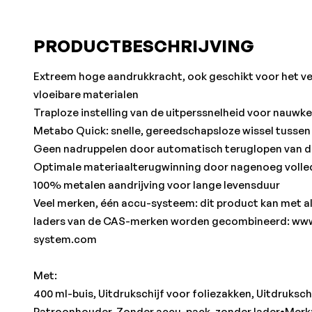
PRODUCTBESCHRIJVING
Extreem hoge aandrukkracht, ook geschikt voor het ve
vloeibare materialen
Traploze instelling van de uitperssnelheid voor nau
Metabo Quick: snelle, gereedschapsloze wissel tussen
Geen nadruppelen door automatisch teruglopen van d
Optimale materiaalterugwinning door nagenoeg volled
100% metalen aandrijving voor lange levensduur
Veel merken, één accu-systeem: dit product kan met al
laders van de CAS-merken worden gecombineerd: www
system.com
Met:
400 ml-buis, Uitdrukschijf voor foliezakken, Uitdruksch
Patroonhouder, Zonder accu-pack, zonder lader•Merk