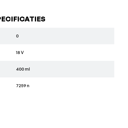
ECIFICATIES
0
18 V
400 ml
7259 n