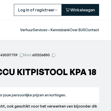
Log in of registreer
Winkelwagen
Verhuur
Services
Kennisbank
Over BUS
Contact
7430317759
Merk
601206850
CU KITPISTOOL KPA 18
r jouw persoonlijke prijzen en kortingen.
t, ook geschikt voor het verwerken van bijzonder dik