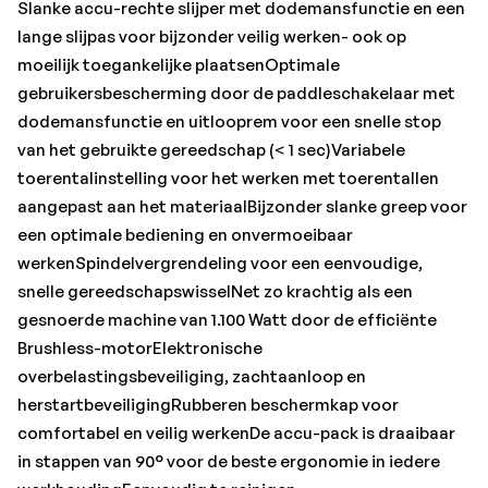
grove deeltjesVeel merken, één accu-systeem: dit
Slanke accu-rechte slijper met dodemansfunctie en een
product kan met alle 18 Volt accu-packs en laders van de
lange slijpas voor bijzonder veilig werken- ook op
CAS-merken worden gecombineerd: www.cordless-
moeilijk toegankelijke plaatsenOptimale
alliance-system.com•Merk: Metabo
gebruikersbescherming door de paddleschakelaar met
dodemansfunctie en uitlooprem voor een snelle stop
van het gebruikte gereedschap (< 1 sec)Variabele
toerentalinstelling voor het werken met toerentallen
aangepast aan het materiaalBijzonder slanke greep voor
een optimale bediening en onvermoeibaar
werkenSpindelvergrendeling voor een eenvoudige,
snelle gereedschapswisselNet zo krachtig als een
gesnoerde machine van 1.100 Watt door de efficiënte
Brushless-motorElektronische
overbelastingsbeveiliging, zachtaanloop en
herstartbeveiligingRubberen beschermkap voor
comfortabel en veilig werkenDe accu-pack is draaibaar
in stappen van 90° voor de beste ergonomie in iedere