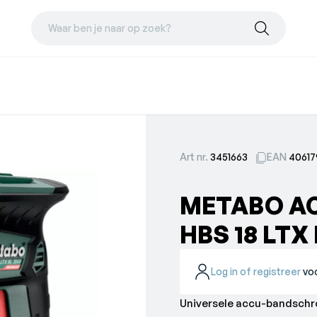
Waar ben je naar op zoek?
Art nr.
3451663
EAN
40617
METABO A
HBS 18 LTX
Log in of registreer
voo
Universele accu-bandschr