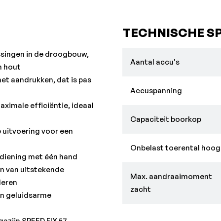
system.com
Met:
TECHNISCHE SP
Diepte-aanslag, Magnetisch
2/25 mm, Riemhaak, metaB
singen in de droogbouw,
Aantal accu's
Metabo
n hout
et aandrukken, dat is pas
Accuspanning
ximale efficiëntie, ideaal
Capaciteit boorkop
 uitvoering voor een
Onbelast toerental hoog
ediening met één hand
en van uitstekende
Max. aandraaimoment
deren
zacht
 en geluidsarme
azijn SPEED FIX 57