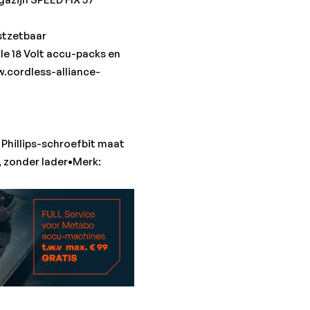
astzetbaar
le 18 Volt accu-packs en
.cordless-alliance-
 Phillips-schroefbit maat
 zonder lader•Merk: