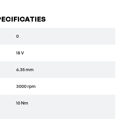
ECIFICATIES
e bithouder 1/4" (6,35 mm), Phillips-schroefbit maat
OX 145 L, Zonder accu-pack, zonder lader•Merk:
0
18 V
6.35 mm
3000 rpm
10 Nm