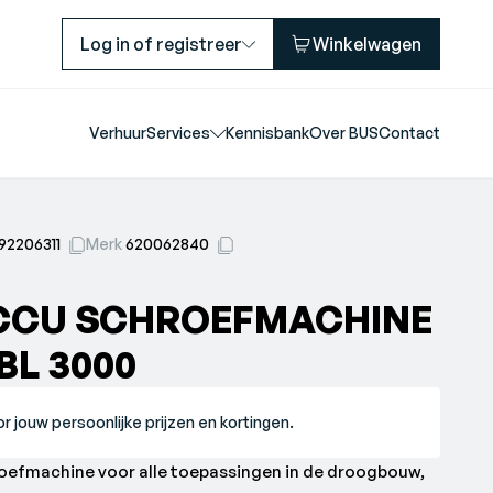
Log in of registreer
Winkelwagen
Verhuur
Services
Kennisbank
Over BUS
Contact
92206311
Merk
620062840
CCU SCHROEFMACHINE
 BL 3000
r jouw persoonlijke prijzen en kortingen.
oefmachine voor alle toepassingen in de droogbouw,