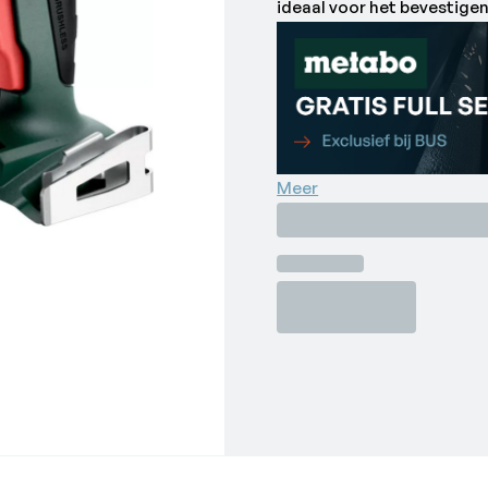
ideaal voor het bevestigen
Autostart: de schroevendra
efficiënt werken
Unieke Metabo brushless-m
voor het seriematig beves
Lichte, handige schroeven
exacte geleiding en krach
Meer
Compacte en lichte const
Inschakelbare "Impuls"-fu
schroeven zonder de diep
Precies schroeven door fij
klauwkoppeling
Snel, exact schroeven ind
(toebehoren, art.nr. 63061
Met praktische riemhaak, n
Veel merken, één accu-syst
laders van de CAS-merken