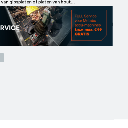
 van gipsplaten of platen van hout
aier start automatisch bij het aandrukken, dat is pas
otor voor snel werken en maximale efficiëntie, ideaal
tigen plaatmateriaal
draaier in een ergonomische uitvoering voor een
toverdracht in de schroefas
ructie voor comfortabele bediening met één hand
nctie voor het exact verzinken van uitstekende
te-aanslag te hoeven verwijderen
n instelbare dieptegeleider en geluidsarme
raaien met het schroevenmagazijn SPEED FIX 57
1000)
aar keuze rechts of links vastzetbaar
eem: dit product kan met alle 18 Volt accu-packs en
 worden gecombineerd: www.cordless-alliance-