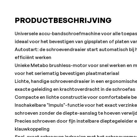
PRODUCTBESCHRIJVING
Universele accu-bandschroefmachine voor alle toepas
ideaal voor het bevestigen van gipsplaten of platen va
Autostart: de schroevendraaier start automatisch bij h
efficiënt werken
Unieke Metabo brushless-motor voor snel werken en ma
voor het seriematig bevestigen plaatmateriaal
Lichte, handige schroevendraaier in een ergonomische
exacte geleiding en krachtoverdracht in de schroefas
Compacte en lichte constructie voor comfortabele b
Inschakelbare "Impuls"-functie voor het exact verzink
schroeven zonder de diepte-aanslag te hoeven verwij
Precies schroeven door fijn instelbare dieptegeleider
klauwkoppeling
Snel, exact schroeven indraaien met het schroevenmag