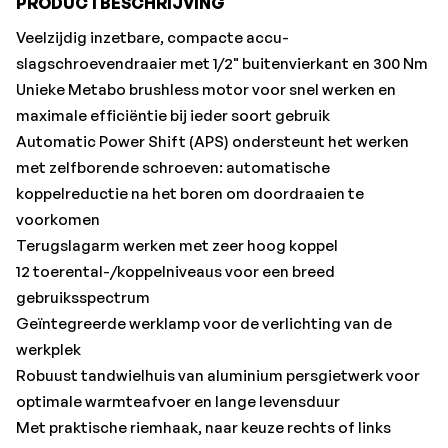
PRODUCTBESCHRIJVING
18 Volt accu-packs en laders van de CAS-merken worden
gecombineerd: www.cordless-alliance-system.com
Veelzijdig inzetbare, compacte accu-
slagschroevendraaier met 1/2" buitenvierkant en 300 Nm
Met:
Unieke Metabo brushless motor voor snel werken en
Riemhaak, Zonder accu-pack, zonder lader•Merk:
maximale efficiëntie bij ieder soort gebruik
Metabo
Automatic Power Shift (APS) ondersteunt het werken
met zelfborende schroeven: automatische
koppelreductie na het boren om doordraaien te
voorkomen
Terugslagarm werken met zeer hoog koppel
12 toerental-/koppelniveaus voor een breed
gebruiksspectrum
Geïntegreerde werklamp voor de verlichting van de
werkplek
Robuust tandwielhuis van aluminium persgietwerk voor
optimale warmteafvoer en lange levensduur
Met praktische riemhaak, naar keuze rechts of links