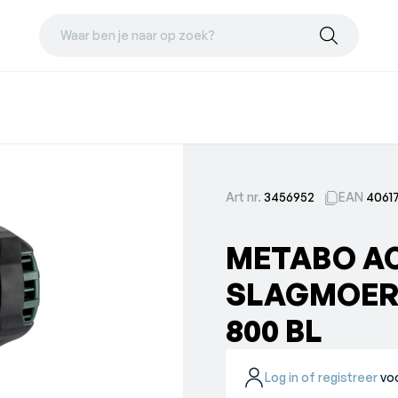
Waar ben je naar op zoek?
Art nr.
3456952
EAN
4061
METABO A
SLAGMOERS
800 BL
Log in of registreer
voo