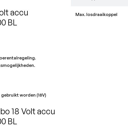
olt accu
Max. losdraaikoppel
00 BL
oerentalregeling.
ngsmogelijkheden.
 gebruikt worden (18V)
bo 18 Volt accu
00 BL