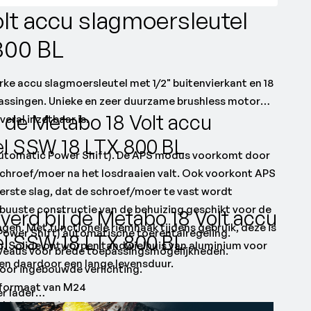
lt accu slagmoersleutel
800 BL
ke accu slagmoersleutel met 1/2" buitenvierkant en 18
assingen. Unieke en zeer duurzame brushless motor
 de Metabo 18 Volt accu
veral inzetbaar is.
el SSW 18 LTX 800 BL
utomatic Power Shift). De APS modus voorkomt door
schroef/moer na het losdraaien valt. Ook voorkont APS
.
erste slag, dat de schroef/moer te vast wordt
uuste constructie van de behuizing geschikt voor de
verd bij de Metabo 18 Volt accu
gen. Met functionele riemhaak tijdens gebruik, deze is
ower Shift) automatische toerentalregeling.
el SSW 18 LTX 800 BL
en. Solide ontworpen tandwielhuis van aluminium voor
niveaus voor brede toepassingsmogelijkheden.
en daardoor een lange levensduur.
door ingebouwde verlichting.
fformaat van M24
r lader
rechts te monteren.
hap opname: Buitenvierkant 1/2"