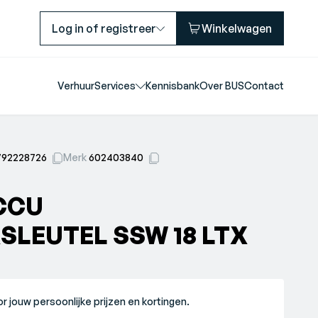
Log in of registreer
Winkelwagen
Verhuur
Services
Kennisbank
Over BUS
Contact
792228726
Merk
602403840
CCU
LEUTEL SSW 18 LTX
r jouw persoonlijke prijzen en kortingen.