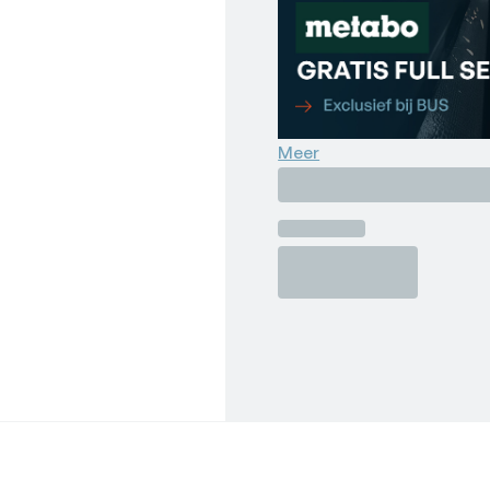
• Alle accu-packs en lade
•Gewicht zonder accu: 1.9
•Leveringsomvang: Zonder
•Max. aantal slagen: 3300
•Max. koppel: 800 Nm
•Max. losdraaikoppel: 120
Meer
•Max. nullasttoerental: 0 -
•Max. schroefformaat: M
•Meetonzekerheid K: 1.5 m
•Merk: Metabo
•Toerental-/koppel-niveau
•Trilling Slagschroeven: 10
•Uitvoering: Zonder accu'
•Voltage: 18 V