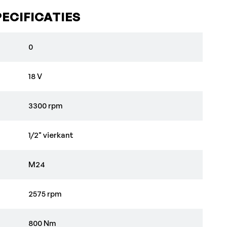
ECIFICATIES
0
18 V
3300 rpm
1/2" vierkant
M24
2575 rpm
800 Nm