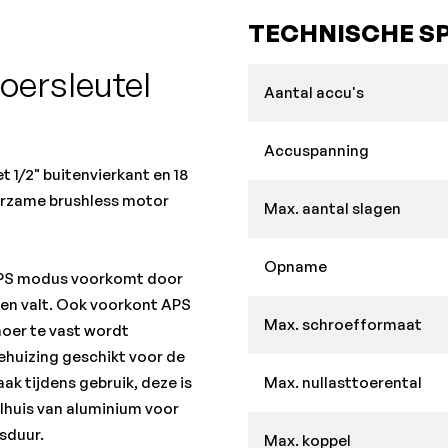
TECHNISCHE SP
oersleutel
Aantal accu's
Accuspanning
 1/2" buitenvierkant en 18
urzame brushless motor
Max. aantal slagen
Opname
APS modus voorkomt door
ien valt. Ook voorkont APS
Max. schroefformaat
moer te vast wordt
ehuizing geschikt voor de
k tijdens gebruik, deze is
Max. nullasttoerental
lhuis van aluminium voor
sduur.
Max. koppel