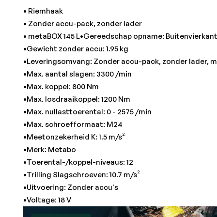
• Riemhaak
• Zonder accu-pack, zonder lader
• metaBOX 145 L•Gereedschap opname: Buitenvierkant 
•Gewicht zonder accu: 1.95 kg
•Leveringsomvang: Zonder accu-pack, zonder lader, m
•Max. aantal slagen: 3300 /min
•Max. koppel: 800 Nm
•Max. losdraaikoppel: 1200 Nm
•Max. nullasttoerental: 0 - 2575 /min
•Max. schroefformaat: M24
•Meetonzekerheid K: 1.5 m/s²
•Merk: Metabo
•Toerental-/koppel-niveaus: 12
•Trilling Slagschroeven: 10.7 m/s²
•Uitvoering: Zonder accu's
•Voltage: 18 V