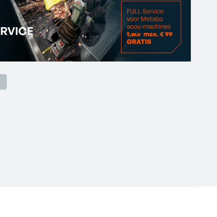
rs van de CAS-merken kunnen gebruikt worden (18V)
5 kg
 accu-pack, zonder lader, metaBOX 145 L
 /min
0 Nm
 2575 /min
24
/s²
s: 12
.7 m/s²
s