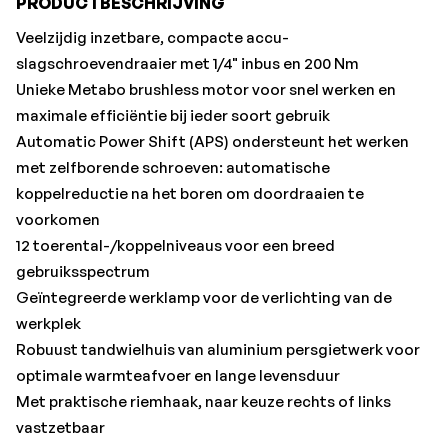
PRODUCTBESCHRIJVING
Veel merken, één accu-systeem: dit product kan met alle
18 Volt accu-packs en laders van de CAS-merken worden
Veelzijdig inzetbare, compacte accu-
gecombineerd: www.cordless-alliance-system.com
slagschroevendraaier met 1/4" inbus en 200 Nm
Unieke Metabo brushless motor voor snel werken en
Met:
maximale efficiëntie bij ieder soort gebruik
Riemhaak, metaBOX 145, Zonder accu-pack, zonder
Automatic Power Shift (APS) ondersteunt het werken
lader•Merk: Metabo
met zelfborende schroeven: automatische
koppelreductie na het boren om doordraaien te
voorkomen
12 toerental-/koppelniveaus voor een breed
gebruiksspectrum
Geïntegreerde werklamp voor de verlichting van de
werkplek
Robuust tandwielhuis van aluminium persgietwerk voor
optimale warmteafvoer en lange levensduur
Met praktische riemhaak, naar keuze rechts of links
vastzetbaar