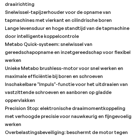
werken
draairichting
Overbelastingsbeveiliging: beschermt de motor tegen
Snelwissel-tapijzerhouder voor de opname van
oververhitting
tapmachines met vierkant en cilindrische boren
Elektronische veiligheidsuitschakeling: geen terugslag
Lange levensduur en hoge standtijd van de tapmachine
bij het blokkeren van de boor – voor hoge
door intelligente koppelcontrole
gebruikersbescherming
Metabo Quick-systeem: snelwissel van
Met praktische riemhaak en bithouder, naar keuze rechts
gereedschapopname en inzetgereedschap voor flexibel
of links te bevestigen
werken
Veel merken, één accu-systeem: dit product kan met alle
Unieke Metabo brushless-motor voor snel werken en
18 Volt accu-packs en laders van de CAS-merken worden
maximale efficiëntie bij boren en schroeven
gecombineerd: www.cordless-alliance-system.com
Inschakelbare "Impuls"-functie voor het uitdraaien van
vastzittende schroeven en aanboren op gladde
Met:
oppervlakken
Snelwissel-tapijzerhouder M4-M6, Snelwissel-
Precision Stop: elektronische draaimomentkoppeling
tapijzerhouder M8-M12, Extra handgreep, Riemhaak met
met verhoogde precisie voor nauwkeurig en fijngevoelig
bitdepot, 2 Li-Power accu-packs (18 V/5,2 Ah), Lader ASC
werken
55 "AIR COOLED", metaBOX 145 L
Overbelastingsbeveiliging: beschermt de motor tegen