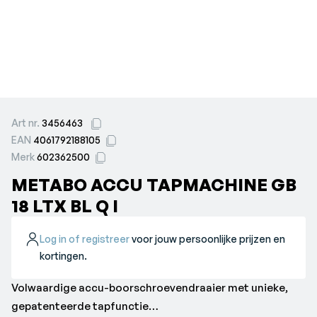
Art nr.
3456463
EAN
4061792188105
Merk
602362500
METABO ACCU TAPMACHINE GB
18 LTX BL Q I
Log in of registreer
voor jouw persoonlijke prijzen en
kortingen.
Volwaardige accu-boorschroevendraaier met unieke,
gepatenteerde tapfunctie