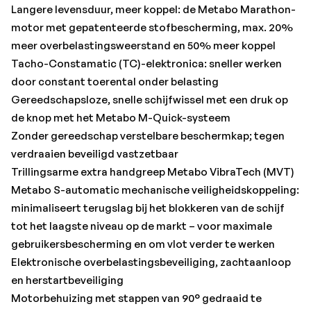
en herstartbeveiliging
Langere levensduur, meer koppel: de Metabo Marathon-
Motorbehuizing met stappen van 90° gedraaid te
motor met gepatenteerde stofbescherming, max. 20%
monteren voor linkshandige bediening of voor het
meer overbelastingsweerstand en 50% meer koppel
doorslijpen
Tacho-Constamatic (TC)-elektronica: sneller werken
Afschakelkoolborstels voor de bescherming van de
door constant toerental onder belasting
motor
Gereedschapsloze, snelle schijfwissel met een druk op
de knop met het Metabo M-Quick-systeem
Met:
Zonder gereedschap verstelbare beschermkap; tegen
beschermkap, steunflens, M-Quick-spanmoer, Extra
verdraaien beveiligd vastzetbaar
handgreep Metabo VibraTech (MVT)•Gewicht: 2,5 kg
Trillingsarme extra handgreep Metabo VibraTech (MVT)
•Merk: Metabo
Metabo S-automatic mechanische veiligheidskoppeling:
•Schijfdiameter: 125 mm
minimaliseert terugslag bij het blokkeren van de schijf
•Vermogen: 1700 W
tot het laagste niveau op de markt – voor maximale
gebruikersbescherming en om vlot verder te werken
Elektronische overbelastingsbeveiliging, zachtaanloop
en herstartbeveiliging
Motorbehuizing met stappen van 90° gedraaid te