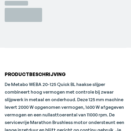
professionele tools, kennis en praktische oplossingen op
TC Electronics en een tandwielhuis dat je in 90°-
de werkvloer.
stappen verdraait voor stabiel werken in
verschillende posities.
PRODUCTBESCHRIJVING
De Metabo WEBA 20-125 Quick BL haakse slijper
combineert hoog vermogen met controle bij zwaar
slijpwerk in metaal en onderhoud. Deze 125 mm machine
levert 2000 W opgenomen vermogen, 1600 W afgegeven
vermogen en een nullasttoerental van 11000 rpm. De
servicevrije Marathon Brushless motor ondersteunt een
lange inzetduur en blijft gericht op continu gebruik. Je