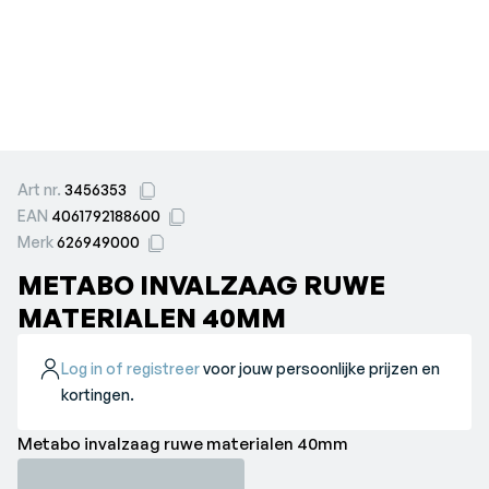
Art nr.
3456353
EAN
4061792188600
Merk
626949000
METABO INVALZAAG RUWE
MATERIALEN 40MM
Log in of registreer
voor jouw persoonlijke prijzen en
kortingen.
Metabo invalzaag ruwe materialen 40mm