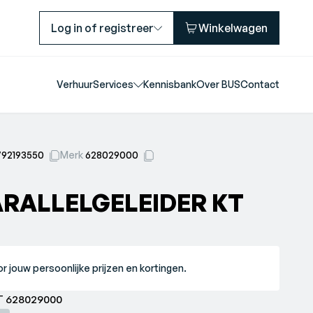
Log in of registreer
Winkelwagen
Verhuur
Services
Kennisbank
Over BUS
Contact
792193550
Merk
628029000
RALLELGELEIDER KT
r jouw persoonlijke prijzen en kortingen.
Metabo parallelgeleider KT 628029000