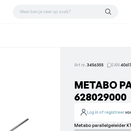
Waar ben je naar op zoek?
Art nr.
3456355
EAN
4061
METABO PA
628029000
Log in of registreer
voo