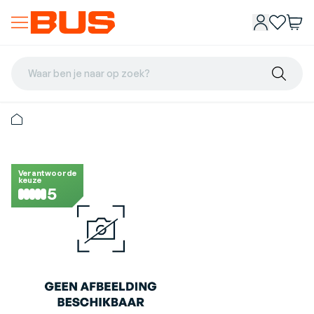
Waar ben je naar op zoek?
Verantwoorde
keuze
5