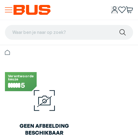
Waar ben je naar op zoek?
Verantwoorde
keuze
5