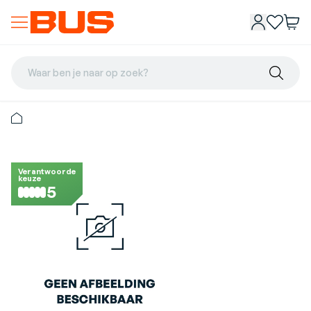
Waar ben je naar op zoek?
Verantwoorde
keuze
5