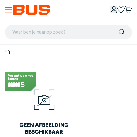
Waar ben je naar op zoek?
Verantwoorde
keuze
5