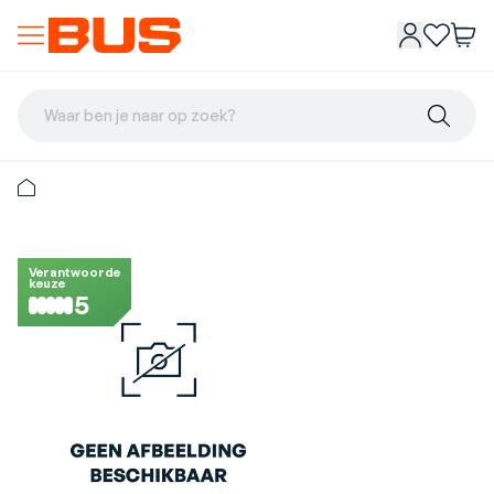
Waar ben je naar op zoek?
Verantwoorde
keuze
5