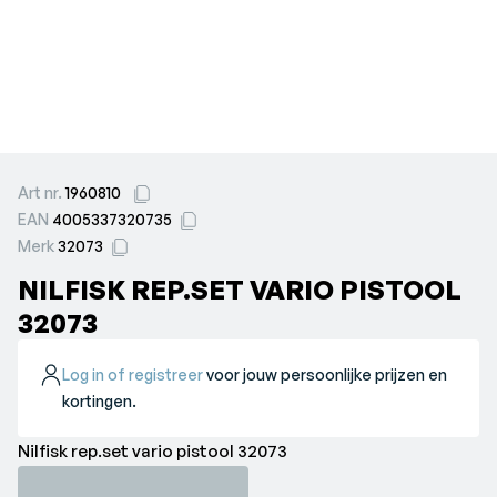
Art nr.
1960810
EAN
4005337320735
Merk
32073
NILFISK REP.SET VARIO PISTOOL
32073
Log in of registreer
voor jouw persoonlijke prijzen en
kortingen.
Nilfisk rep.set vario pistool 32073