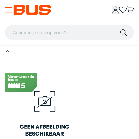
Waar ben je naar op zoek?
Verantwoorde
keuze
5