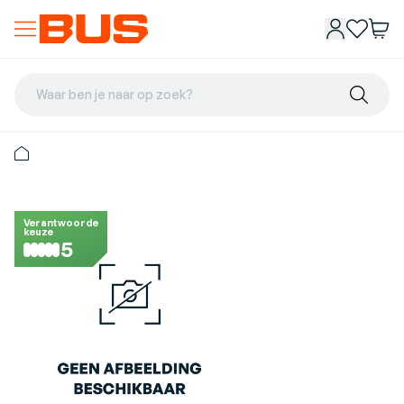
Waar ben je naar op zoek?
Verantwoorde
keuze
5