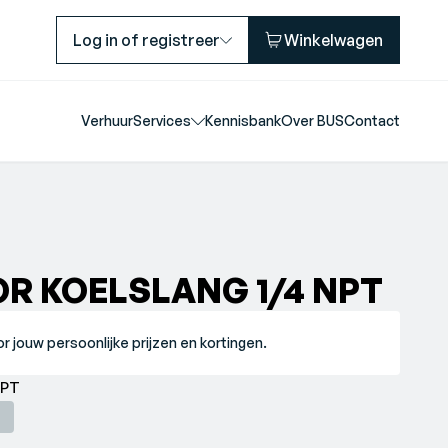
Log in of registreer
Winkelwagen
Verhuur
Services
Kennisbank
Over BUS
Contact
OR KOELSLANG 1/4 NPT
r jouw persoonlijke prijzen en kortingen.
NPT