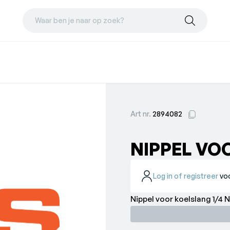
Waar ben je naar op zoek?
Art nr.
2894082
NIPPEL VO
Log in of registreer
voo
Nippel voor koelslang 1/4 