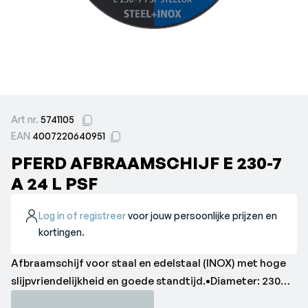
Art nr.
5741105
EAN
4007220640951
PFERD AFBRAAMSCHIJF E 230-7
A 24 L PSF
Log in of registreer
voor jouw persoonlijke prijzen en
kortingen.
Afbraamschijf voor staal en edelstaal (INOX) met hoge
slijpvriendelijkheid en goede standtijd.•Diameter: 230
mm