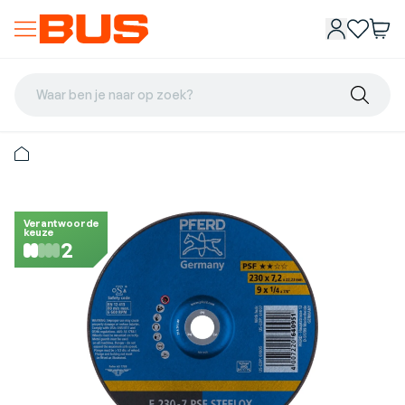
Waar ben je naar op zoek?
Verantwoorde
keuze
2