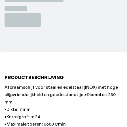
•Dikte: 7 mm
•Korrelgrofte: 24
•Maximale toeren: 6600 r/min
•Merk: Pferd
PRODUCTBESCHRIJVING
Afbraamschijf voor staal en edelstaal (INOX) met hoge
slijpvriendelijkheid en goede standtijd.•Diameter: 230
mm
•Dikte: 7 mm
•Korrelgrofte: 24
•Maximale toeren: 6600 r/min