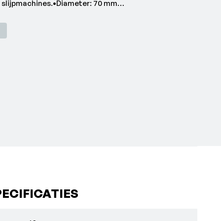
e slijpmachines.•Diameter: 70 mm
/min
ECIFICATIES