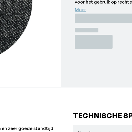
voor het gebruik op recht
•Dikte: 1,4 mm
Meer
•Gewicht: 0,6 kg
•Korrelgrofte: 60
•Maximale toeren: 21800 r
•Merk: Pferd
TECHNISCHE SP
 en zeer goede standtijd