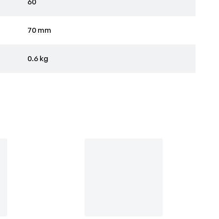
60
70 mm
0.6 kg