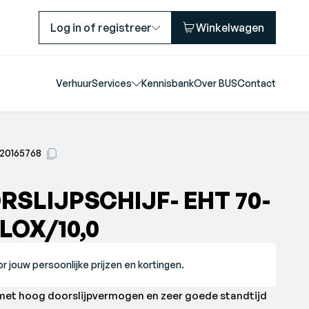
Log in of registreer
Winkelwagen
Verhuur
Services
Kennisbank
Over BUS
Contact
20165768
RSLIJPSCHIJF- EHT 70-
ELOX/10,0
r jouw persoonlijke prijzen en kortingen.
f met hoog doorslijpvermogen en zeer goede standtijd