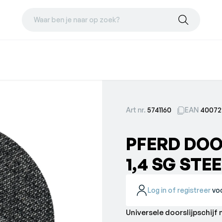
Waar ben je naar op zoek?
Art nr.
5741160
EAN
40072
PFERD DOO
1,4 SG STE
Log in of registreer
voo
Universele doorslijpschij