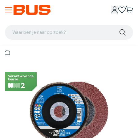
Waar ben je naar op zoek?
Verantwoorde
keuze
2