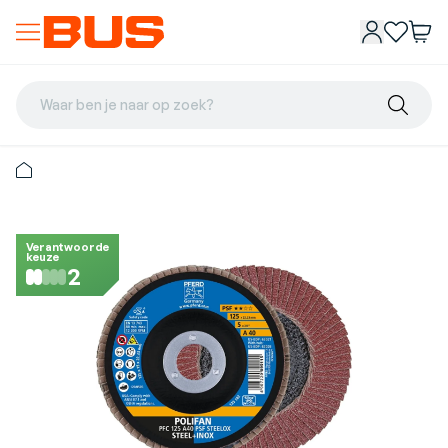
Waar ben je naar op zoek?
Verantwoorde
keuze
2