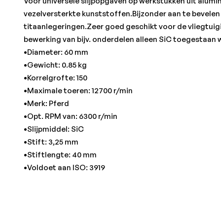
Voor universele slijpopgaven op werkstukken uit alumin
vezelversterkte kunststoffen.Bijzonder aan te bevelen
titaanlegeringen.Zeer goed geschikt voor de vliegtuig
bewerking van bijv. onderdelen alleen SiC toegestaan
•Diameter: 60 mm
•Gewicht: 0.85 kg
•Korrelgrofte: 150
•Maximale toeren: 12700 r/min
•Merk: Pferd
•Opt. RPM van: 6300 r/min
•Slijpmiddel: SiC
•Stift: 3,25 mm
•Stiftlengte: 40 mm
•Voldoet aan ISO: 3919