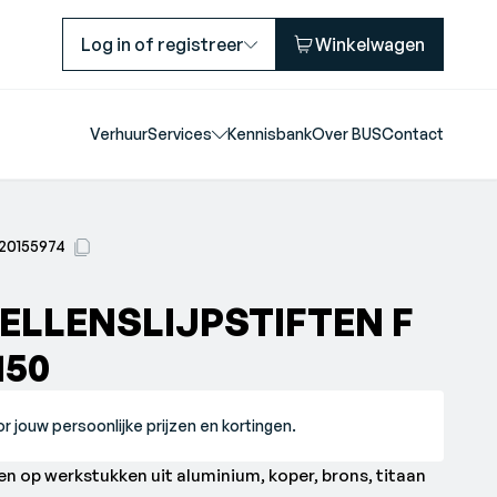
Log in of registreer
Winkelwagen
Verhuur
Services
Kennisbank
Over BUS
Contact
20155974
ELLENSLIJPSTIFTEN F
150
r jouw persoonlijke prijzen en kortingen.
en op werkstukken uit aluminium, koper, brons, titaan