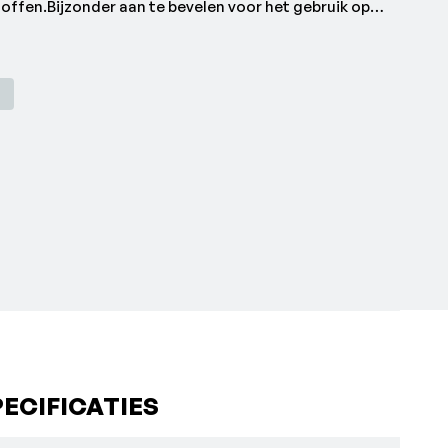
offen.Bijzonder aan te bevelen voor het gebruik op
d geschikt voor de vliegtuigindustrie, wanneer voor de
delen alleen SiC toegestaan wordt.•Breedte: 30 mm
/min
ECIFICATIES