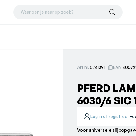
Waar ben je naar op zoek?
Art nr.
5741391
EAN
40072
PFERD LAM
6030/6 SIC 
Log in of registreer
voo
Voor universele slijpopgav