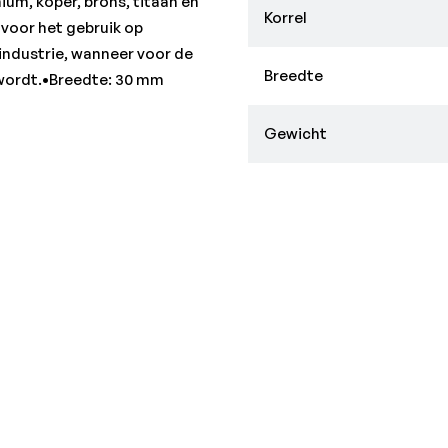
ium, koper, brons, titaan en
Korrel
 voor het gebruik op
industrie, wanneer voor de
Breedte
 wordt.•Breedte: 30 mm
Gewicht