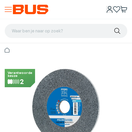
Waar ben je naar op zoek?
Verantwoorde
keuze
2