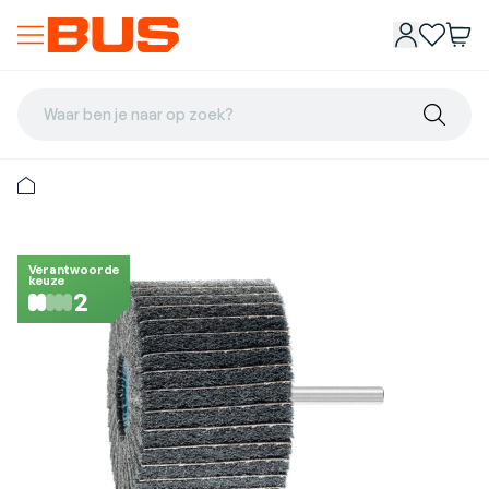
Waar ben je naar op zoek?
Verantwoorde
keuze
2