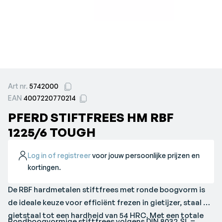
Art nr.
5742000
EAN
4007220770214
PFERD STIFTFREES HM RBF
1225/6 TOUGH
Log in of registreer
voor jouw persoonlijke prijzen en
kortingen.
De RBF hardmetalen stiftfrees met ronde boogvorm is
de ideale keuze voor efficiënt frezen in gietijzer, staal en
gietstaal tot een hardheid van 54 HRC. Met een totale
Rondboogvormige stiftfrees volgens DIN 8032.SL =