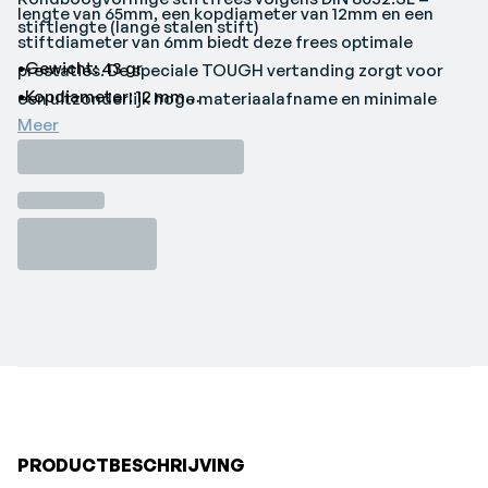
lengte van 65mm, een kopdiameter van 12mm en een
stiftlengte (lange stalen stift)
stiftdiameter van 6mm biedt deze frees optimale
•Gewicht: 43 gr
prestaties. De speciale TOUGH vertanding zorgt voor
•Kopdiameter: 12 mm
een uitzonderlijk hoge materiaalafname en minimale
•Koplengte: 25 mm
Meer
kans op tandbreuk, zelfs bij lage toerentallen. Dankzij het
•Merk: Pferd
robuuste ontwerp volgens DIN 8032 is deze frees
•Schacht: 6 mm
uitermate geschikt voor veeleisende toepassingen.
•Totale lengte: 65 mm
•Uitvoering: RBF
•Vertanding: TOUGH
PRODUCTBESCHRIJVING