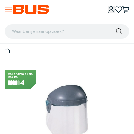
Waar ben je naar op zoek?
Verantwoorde
keuze
4