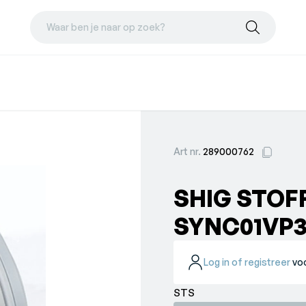
Waar ben je naar op zoek?
Art nr.
289000762
SHIG STOFF
SYNC01VP
Log in of registreer
voo
STS