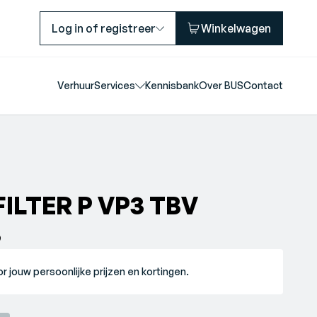
Log in of registreer
Winkelwagen
Verhuur
Services
Kennisbank
Over BUS
Contact
ILTER P VP3 TBV
3
r jouw persoonlijke prijzen en kortingen.