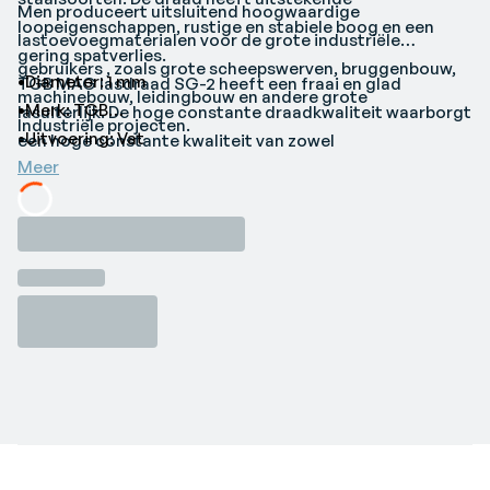
Men produceert uitsluitend hoogwaardige
loopeigenschappen, rustige en stabiele boog en een
lastoevoegmaterialen voor de grote industriële
gering spatverlies.
gebruikers , zoals grote scheepswerven, bruggenbouw,
•Diameter: 1 mm
TGB MAG lasdraad SG-2 heeft een fraai en glad
machinebouw, leidingbouw en andere grote
•Merk: TGB
lasuiterlijk. De hoge constante draadkwaliteit waarborgt
Industriële projecten.
•Uitvoering: Vat
-
een hoge constante kwaliteit van zowel
Meer
laseigenschappen als mechanische eigenschappen.
TGB staat voor Tianjin Golden Bridge, deze firma die
exclusief door Bus Industrial Tools wordt
Loading...
vertegenwoordigd in Nederland, is een van de grootste
producenten van lastoevoegmaterialen in Azie, en
daarmee ook in de rest van de wereld.