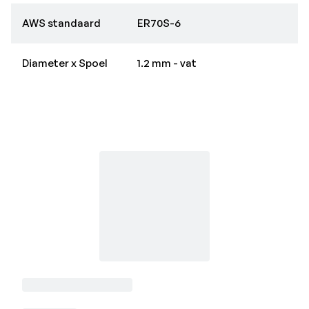
AWS standaard
ER70S-6
Diameter x Spoel
1.2 mm - vat