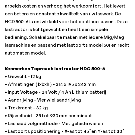
• Lasnaad volgmethode - Met geleide wielen
arbeidskosten en verhoog het werkcomfort. Het levert
• Lastoorts positionering - X-as tot 45˚en Y-as tot 30˚
een betere en constante kwaliteit van uw laswerk. De
• X-Y support - Tot 20 mm verstelling op X as en Y as
HCD 500-6 is ontwikkeld voor het continue lassen . Deze
• Pendel hoek - Van 0˚ tot 8˚
lastractor is lichtgewicht en heeft een simpele
• Pendelautomaat: - Pendel snelheid 0-400 mm/minuut -
bediening. Schakelbaar te maken met iedere Mig/Mag
Links en rechts stilstand tijd van 0 tot 2,5 seconde
lasmachine en passend met lastoorts model 501 en recht
• Besturing - MCU Micro Controlled Unit
automaten model.
De sterke magneet kleefkracht en 4-wiel aandrijving
Kenmerken Topreach lastractor HDC 500-6
zorgen voor een constante snelheid.
• Gewicht - 12 kg
Automatische schakelaar voor het simultaan lassen en
• Afmetingen ( lxbxh ) - 314 x 195 x 242 mm
rijden.
• Input Voltage - 24 Volt / 4 Ah Lithium batterij
Geleiding d.m.v. twee verstelbare geleide stangen.
• Aandrijving - Vier wiel aandrijving
• Trekkracht - 32 kg
Toepassingen:
• Rijsnelheid - 35 tot 930 mm per minuut
• Lastractor positie op een liggend vlak en opstaand
• Lasnaad volgmethode - Met geleide wielen
vlak.
• Lastoorts positionering - X-as tot 45˚en Y-as tot 30˚