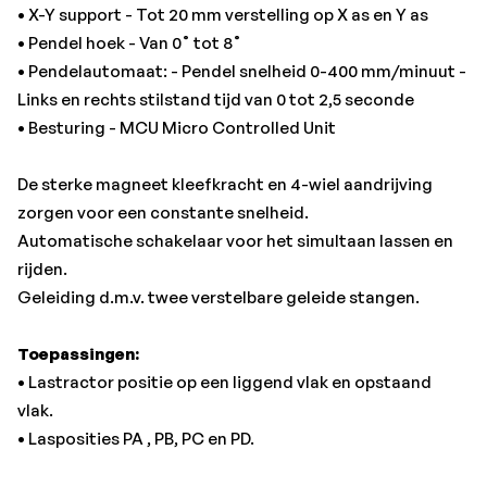
• Lasposities PA , PB, PC en PD.
• X-Y support - Tot 20 mm verstelling op X as en Y as
• Pendel hoek - Van 0˚ tot 8˚
Nummer - Omschrijving
• Pendelautomaat: - Pendel snelheid 0-400 mm/minuut -
2365001 - Topreach lastractor HCD 500-6
Links en rechts stilstand tijd van 0 tot 2,5 seconde
2365102 - Topreach accu 4 Ah
• Besturing - MCU Micro Controlled Unit
De sterke magneet kleefkracht en 4-wiel aandrijving
zorgen voor een constante snelheid.
Automatische schakelaar voor het simultaan lassen en
rijden.
Geleiding d.m.v. twee verstelbare geleide stangen.
Toepassingen:
• Lastractor positie op een liggend vlak en opstaand
vlak.
• Lasposities PA , PB, PC en PD.