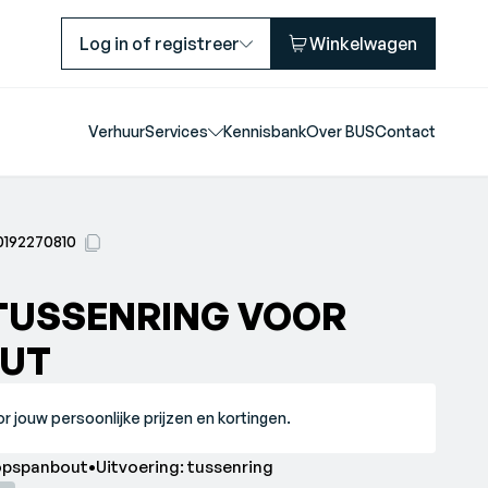
Log in of registreer
Winkelwagen
Verhuur
Services
Kennisbank
Over BUS
Contact
0192270810
TUSSENRING VOOR
UT
r jouw persoonlijke prijzen en kortingen.
opspanbout•Uitvoering: tussenring