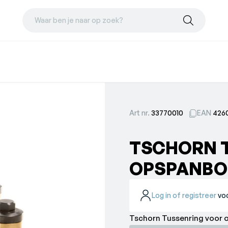
Waar ben je naar op zoek?
Art nr.
33770010
EAN
426
TSCHORN 
OPSPANBO
Log in of registreer
voo
Tschorn Tussenring voor 