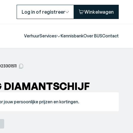
Log in of registreer
Winkelwagen
Verhuur
Services
Kennisbank
Over BUS
Contact
23301511
G DIAMANTSCHIJF
r jouw persoonlijke prijzen en kortingen.