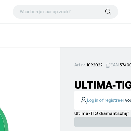
Waar ben je naar op zoek?
Art nr.
1092022
EAN
57400
ULTIMA-TI
Log in of registreer
voo
Ultima-TIG diamantschijf