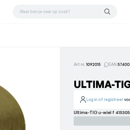
Waar ben je naar op zoek?
Art nr.
1092015
EAN
57400
ULTIMA-TIG
Log in of registreer
voo
Ultima-TIG u-wiel f 