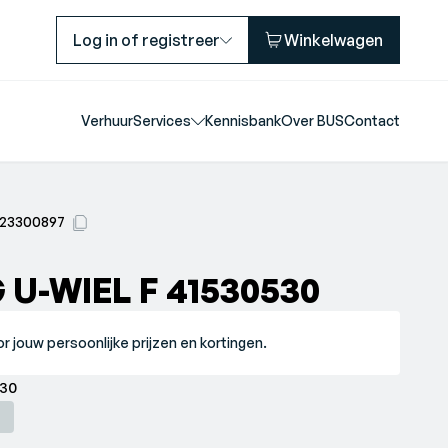
Log in of registreer
Winkelwagen
Verhuur
Services
Kennisbank
Over BUS
Contact
23300897
 U-WIEL F 41530530
r jouw persoonlijke prijzen en kortingen.
41530530