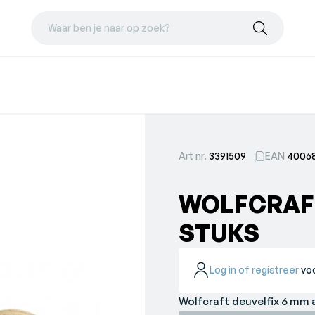
Waar ben je naar op zoek?
Art nr.
3391509
EAN
40068
WOLFCRAFT
STUKS
Log in of registreer
voo
Wolfcraft deuvelfix 6 mm 