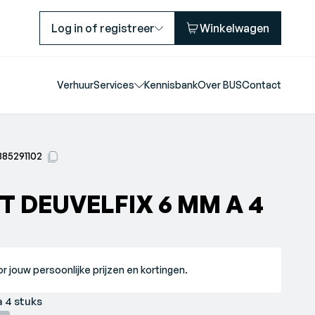
Log in of registreer
Winkelwagen
Verhuur
Services
Kennisbank
Over BUS
Contact
85291102
 DEUVELFIX 6 MM A 4
r jouw persoonlijke prijzen en kortingen.
a 4 stuks