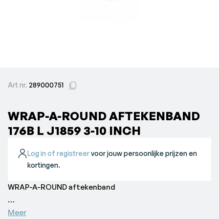
Art nr.
289000751
WRAP-A-ROUND AFTEKENBAND
176B L J1859 3-10 INCH
Log in of registreer
voor jouw persoonlijke prijzen en
kortingen.
WRAP-A-ROUND aftekenband
De Wrap-A-Round is een goedkoop hulpmiddel om pijpen
Meer