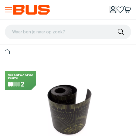
Waar ben je naar op zoek?
Verantwoorde
keuze
2