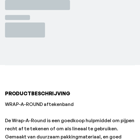
recht af te tekenen of om als lineaal te gebruiken.
Gemaakt van duurzaam pakkingmateriaal, en goed
bestand tegen warmte en koude. Alle Wrap-A-Rounds
zijn leverbaar in 2 kleuren. Deze kleuren geven het
gebruikte materiaal en werktemperatuur aan. Model B
(zwart) wordt toegepast tot een maximale temperatuur
van 177 graden Celsius. De (extra) kleine modellen en de
specials zijn onbedrukt. Alle andere modellen zijn
voorzien van een bedrukking bestaande uit een
gradenboog en lengteverdeling in cm en duimen. Deze
modellen zijn asbest vrij.
PRODUCTBESCHRIJVING
WRAP-A-ROUND aftekenband
De Wrap-A-Round is een goedkoop hulpmiddel om pijpen
recht af te tekenen of om als lineaal te gebruiken.
Gemaakt van duurzaam pakkingmateriaal, en goed