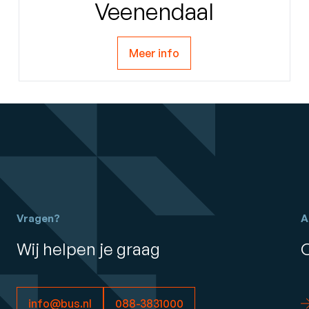
Veenendaal
Meer info
Vragen?
A
Wij helpen je graag
info@bus.nl
088-3831000