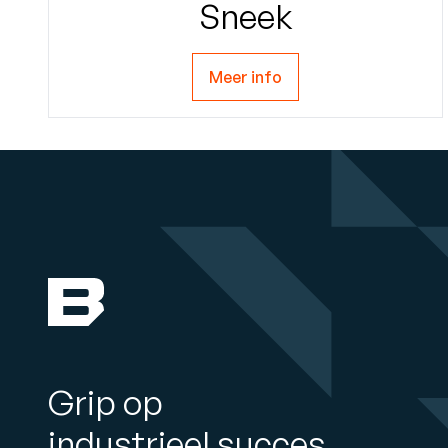
Sneek
Meer info
Grip op
industrieel succes