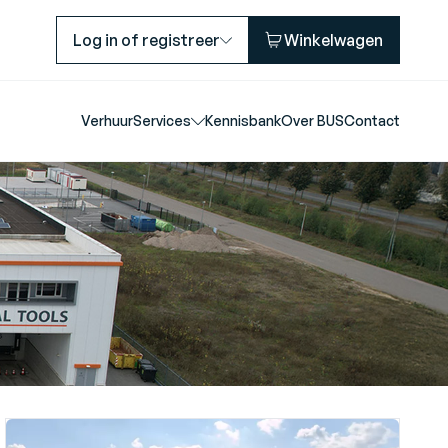
Log in of registreer
Winkelwagen
Verhuur
Services
Kennisbank
Over BUS
Contact