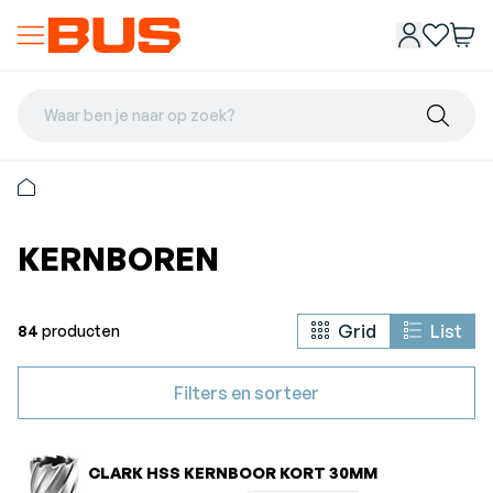
Waar ben je naar op zoek?
KERNBOREN
Grid
List
84
producten
Filters en sorteer
CLARK HSS KERNBOOR KORT 30MM