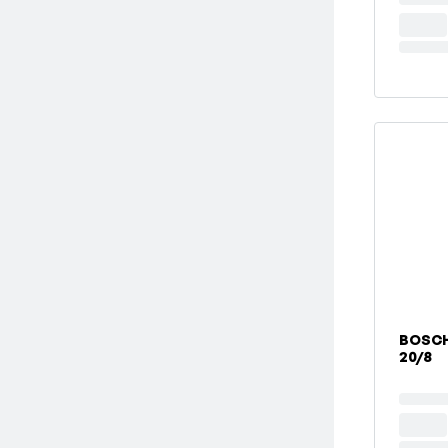
BOSCH V
20/8