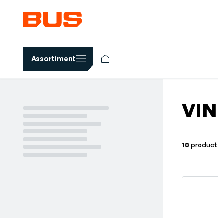
Assortiment
VI
18
product