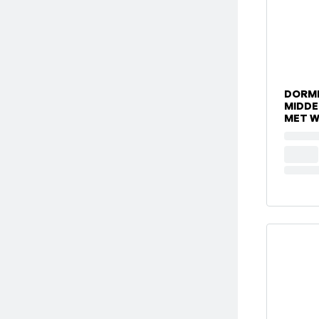
DORME
MIDDE
MET W
10MM