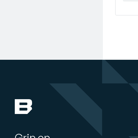
Grip op