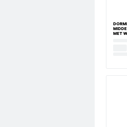
DORME
MIDDE
MET W
5MM