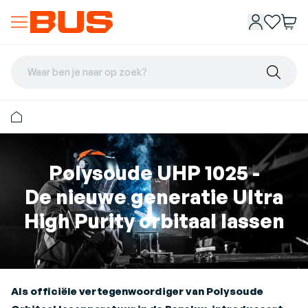
Waar ben je naar op zoek?
Polysoude UHP 1025 -
De nieuwe generatie Ultra
High Purity orbitaal lassen
Als officiële vertegenwoordiger van Polysoude