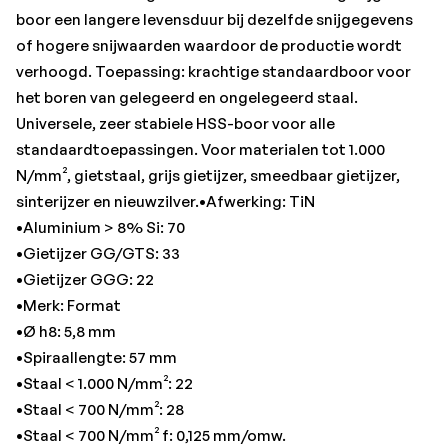
•Staal < 700 N/mm² f: 0,125 mm/omw.
boor een langere levensduur bij dezelfde snijgegevens
•Totale lengte: 93 mm
of hogere snijwaarden waardoor de productie wordt
verhoogd. Toepassing: krachtige standaardboor voor
het boren van gelegeerd en ongelegeerd staal.
Universele, zeer stabiele HSS-boor voor alle
standaardtoepassingen. Voor materialen tot 1.000
N/mm², gietstaal, grijs gietijzer, smeedbaar gietijzer,
sinterijzer en nieuwzilver.•Afwerking: TiN
•Aluminium > 8% Si: 70
•Gietijzer GG/GTS: 33
•Gietijzer GGG: 22
•Merk: Format
•Ø h8: 5,8 mm
•Spiraallengte: 57 mm
•Staal < 1.000 N/mm²: 22
•Staal < 700 N/mm²: 28
•Staal < 700 N/mm² f: 0,125 mm/omw.