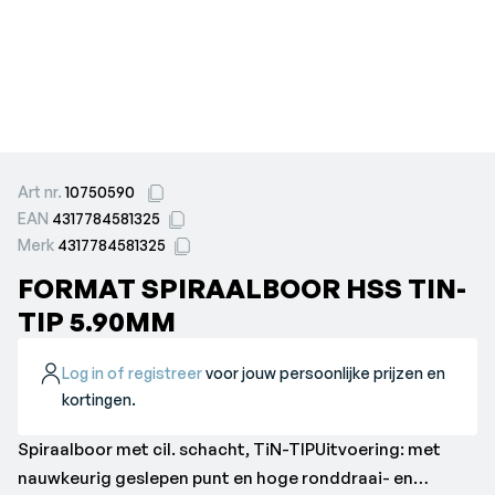
Art nr.
10750590
EAN
4317784581325
Merk
4317784581325
FORMAT SPIRAALBOOR HSS TIN-
TIP 5.90MM
Log in of registreer
voor jouw persoonlijke prijzen en
kortingen.
Spiraalboor met cil. schacht, TiN-TIPUitvoering: met
nauwkeurig geslepen punt en hoge ronddraai- en