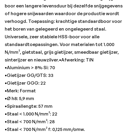
•Staal < 700 N/mm² f: 0,125 mm/omw.
boor een langere levensduur bij dezelfde snijgegevens
•Totale lengte: 93 mm
of hogere snijwaarden waardoor de productie wordt
verhoogd. Toepassing: krachtige standaardboor voor
het boren van gelegeerd en ongelegeerd staal.
Universele, zeer stabiele HSS-boor voor alle
standaardtoepassingen. Voor materialen tot 1.000
N/mm², gietstaal, grijs gietijzer, smeedbaar gietijzer,
sinterijzer en nieuwzilver.•Afwerking: TiN
•Aluminium > 8% Si: 70
•Gietijzer GG/GTS: 33
•Gietijzer GGG: 22
•Merk: Format
•Ø h8: 5,9 mm
•Spiraallengte: 57 mm
•Staal < 1.000 N/mm²: 22
•Staal < 700 N/mm²: 28
•Staal < 700 N/mm² f: 0,125 mm/omw.